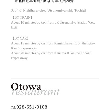
東北自動車道鹿沼ICより車で約20分
3554-7 Nishihara–cho, Utsunomiya–shi, Tochigi
【BY TRAIN】
About 10 minutes by taxi from JR Utsunomiya Station West
Exit
【BY CAR】
About 15 minutes by car from Kaminokawa IC on the Kita–
Kanto Expressway
About 20 minutes by car from Kanuma IC on the Tohoku
Expressway
028-651-0108
Tel.