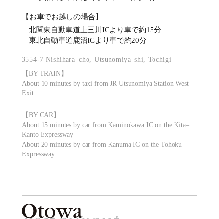
【お車でお越しの場合】
北関東自動車道上三川ICより車で約15分
東北自動車道鹿沼ICより車で約20分
3554-7 Nishihara–cho, Utsunomiya–shi, Tochigi
【BY TRAIN】
About 10 minutes by taxi from JR Utsunomiya Station West
Exit
【BY CAR】
About 15 minutes by car from Kaminokawa IC on the Kita–
Kanto Expressway
About 20 minutes by car from Kanuma IC on the Tohoku
Expressway