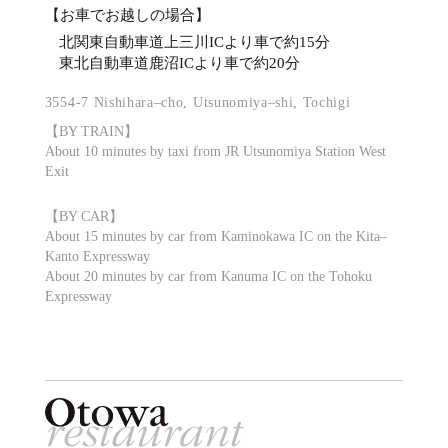
【お車でお越しの場合】
北関東自動車道上三川ICより車で約15分
東北自動車道鹿沼ICより車で約20分
3554-7 Nishihara–cho, Utsunomiya–shi, Tochigi
【BY TRAIN】
About 10 minutes by taxi from JR Utsunomiya Station West
Exit
【BY CAR】
About 15 minutes by car from Kaminokawa IC on the Kita–
Kanto Expressway
About 20 minutes by car from Kanuma IC on the Tohoku
Expressway