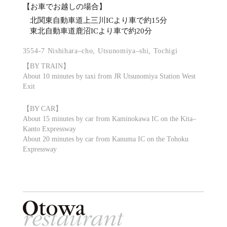
【お車でお越しの場合】
北関東自動車道上三川ICより車で約15分
東北自動車道鹿沼ICより車で約20分
3554-7 Nishihara–cho, Utsunomiya–shi, Tochigi
【BY TRAIN】
About 10 minutes by taxi from JR Utsunomiya Station West
Exit
【BY CAR】
About 15 minutes by car from Kaminokawa IC on the Kita–
Kanto Expressway
About 20 minutes by car from Kanuma IC on the Tohoku
Expressway