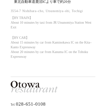
東北自動車道鹿沼ICより車で約20分
3554-7 Nishihara–cho, Utsunomiya–shi, Tochigi
【BY TRAIN】
About 10 minutes by taxi from JR Utsunomiya Station West
Exit
【BY CAR】
About 15 minutes by car from Kaminokawa IC on the Kita–
Kanto Expressway
About 20 minutes by car from Kanuma IC on the Tohoku
Expressway
028-651-0108
Tel.