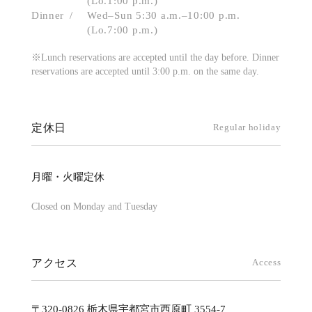
(Lo.1:00 p.m.)
Dinner
Wed–Sun 5:30 a.m.–10:00 p.m.
(Lo.7:00 p.m.)
※Lunch reservations are accepted until the day before. Dinner
reservations are accepted until 3:00 p.m. on the same day.
定休日
Regular holiday
月曜・火曜定休
Closed on Monday and Tuesday
アクセス
Access
〒320-0826 栃木県宇都宮市西原町 3554-7