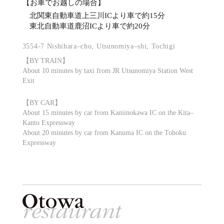
【お車でお越しの場合】
北関東自動車道上三川ICより車で約15分
東北自動車道鹿沼ICより車で約20分
3554-7 Nishihara–cho, Utsunomiya–shi, Tochigi
【BY TRAIN】
About 10 minutes by taxi from JR Utsunomiya Station West
Exit
【BY CAR】
About 15 minutes by car from Kaminokawa IC on the Kita–
Kanto Expressway
About 20 minutes by car from Kanuma IC on the Tohoku
Expressway